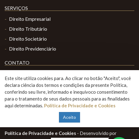
SERVIÇOS
Direito Empresarial
Direito Tributário
Direito Societário
Direito Previdenciário
CONTATO
Avenida Guido Caloi, nº 1.000
Este site utiliza cookies para. Ao clicar no botão "Aceito", você
Unidade E - Condomínio Panamerica Park - Bloco 5
declara ciência dos termos e condições da presente Política,
Bairro Jardim São Luís - São Paulo/SP - CEP 05802-140
conferindo seu livre, informado e inequívoco consentimento
(11) 3202 2863
para o tratamento de seus dados pessoais para as finalidades
juridico@aurelianosantos.com.br
aqui determinadas.
Política de Privacidade e Cookies
Aceito
© COPYRIGHT 2018-
2026
aurelianosantos.com.br -
Política de Privacidade e Cookies
- Desenvolvido por